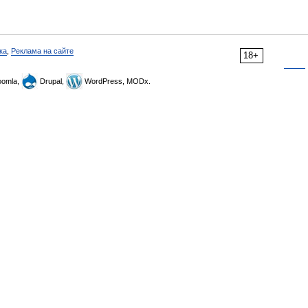
ка
,
Реклама на сайте
18+
omla,
Drupal,
WordPress, MODx.