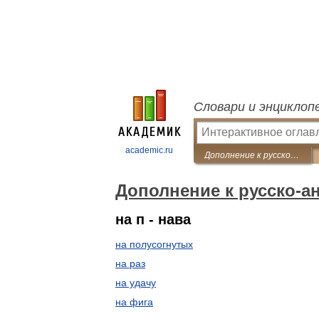
Словари и энциклоп
academic.ru
Дополнение к русско-английским словарям
Дополнение к русско-а
на п - нава
на полусогнутых
на раз
на удачу
на фига