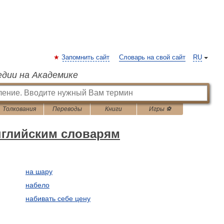
Запомнить сайт
Словарь на свой сайт
RU
едии на Академике
Толкования
Переводы
Книги
Игры ⚽
нглийским словарям
на шару
набело
набивать себе цену